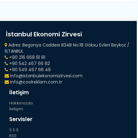
İstanbul Ekonomi Zirvesi
Adres: Begonya Caddesi B34B No:18 Göksu Evleri Beykoz /
İSTANBUL
+90 216 668 81 81
+90 542 467 66 82
+90 549 467 66 46
info@istanbulekonomizirvesi.com
info@coolreklam.com.tr
İletişim
Hakkımızda
İletişim
Servisler
S.S.S.
RSS