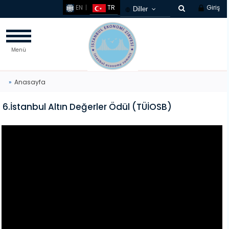
EN
TR
Giriş
Diller
Türkçe
French
Menü
Russian
Chinese
Germany
Anasayfa
Arabic
6.İstanbul Altın Değerler Ödül (TÜİOSB)
Korean
Spanish