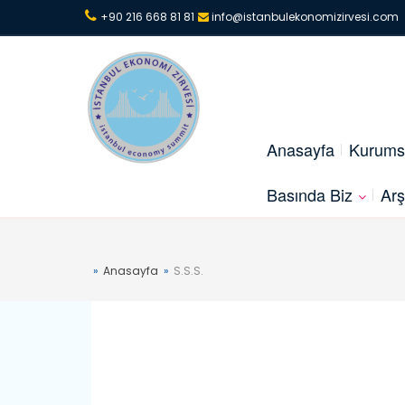
+90 216 668 81 81
info@istanbulekonomizirvesi.com
Anasayfa
Kurums
Basında Biz
Arş
Anasayfa
S.S.S.