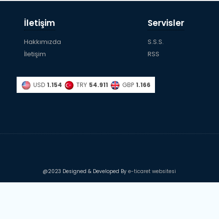
İletişim
Servisler
Hakkımızda
S.S.S.
İletişim
RSS
USD
1.154
TRY
54.911
GBP
1.166
@2023 Designed & Developed By
e-ticaret websitesi