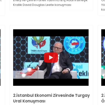
t
Enerji ve Çevre Paneli Yatırımcı & İş Adamı Birleşik
Ot
Krallık David Douglas Leete konuşması
Yö
ko
2.İstanbul Ekonomi Zirvesinde Turgay
2
Ural Konuşması
Ö