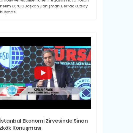
omotiv ve Mobilite Paneli Pegasus Hava Yolları
netim Kurulu Başkan Danışmanı Berrak Kutsoy
nuşması
.İstanbul Ekonomi Zirvesinde Sinan
zkök Konuşması