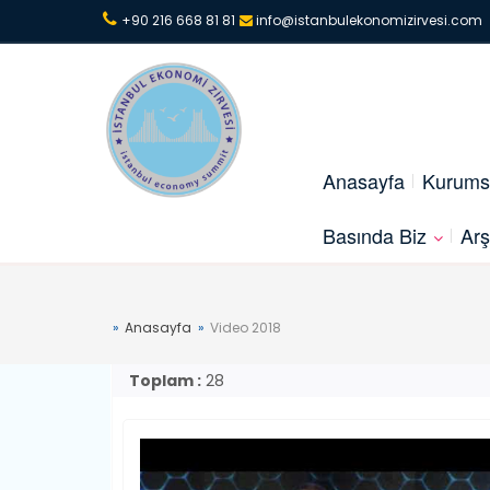
+90 216 668 81 81
info@istanbulekonomizirvesi.com
Anasayfa
Kurums
Basında Biz
Arş
Anasayfa
Video 2018
Toplam :
28