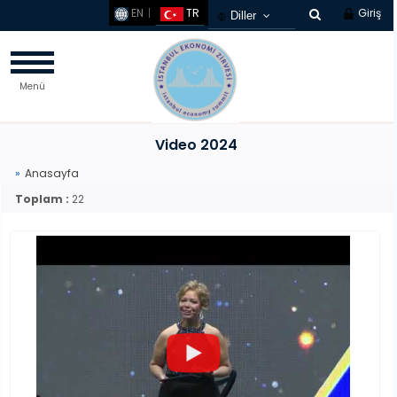
EN
TR
Giriş
Diller
Türkçe
French
Menü
Russian
Chinese
Germany
Video 2024
Arabic
Anasayfa
Korean
Toplam :
22
Spanish