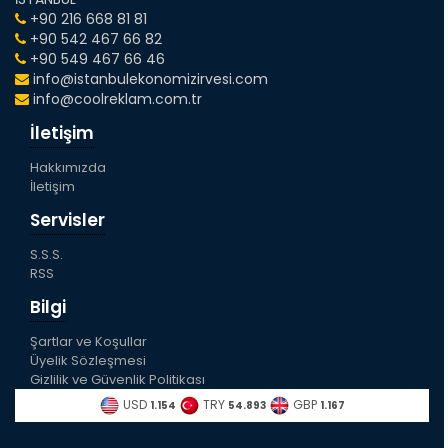
+90 216 668 81 81
+90 542 467 66 82
+90 549 467 66 46
info@istanbulekonomizirvesi.com
info@coolreklam.com.tr
İletişim
Hakkımızda
İletişim
Servisler
S.S.S.
RSS
Bilgi
Şartlar ve Koşullar
Üyelik Sözleşmesi
Gizlilik ve Güvenlik Politikası
USD
TRY
GBP
1.154
54.893
1.167