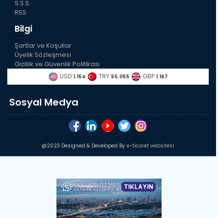
S.S.S.
RSS
Bilgi
Şartlar ve Koşullar
Üyelik Sözleşmesi
Gizlilik ve Güvenlik Politikası
USD
TRY
GBP
1.154
55.055
1.167
Sosyal Medya
@2023 Designed & Developed By
e-ticaret websitesi