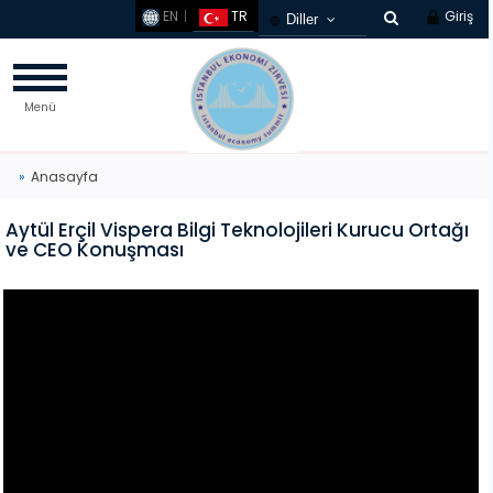
EN
TR
Giriş
Diller
Türkçe
French
Menü
Russian
Chinese
Germany
Anasayfa
Arabic
Aytül Erçil Vispera Bilgi Teknolojileri Kurucu Ortağı
Korean
ve CEO Konuşması
Spanish