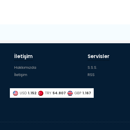
İletişim
Servisler
Hakkımızda
S.S.S.
İletişim
RSS
USD
1.152
TRY
54.807
GBP
1.167