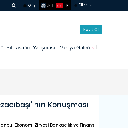
Giriş
EN
TR
Diller
Türkçe
French
Kayıt Ol
Russian
Chinese
0. Yıl Tasarım Yarışması
Medya Galeri
Germany
Arabic
Korean
Spanish
Eczacıbaşı' nın Konuşması
tanbul Ekonomi Zirvesi Bankacılık ve Finans