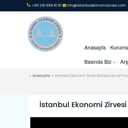
+90 216 668 81 81
info@istanbulekonomizirvesi.com
Anasayfa
Kurums
Basında Biz
Arş
Anasayfa
İstanbul Ekonomi Zirvesi Bankacılık ve Fin
İstanbul Ekonomi Zirvesi