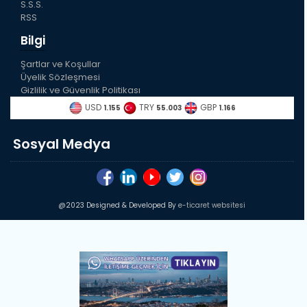
S.S.S.
RSS
Bilgi
Şartlar ve Koşullar
Üyelik Sözleşmesi
Gizlilik ve Güvenlik Politikası
USD
TRY
GBP
1.155
55.003
1.166
Sosyal Medya
@2023 Designed & Developed By
e-ticaret websitesi