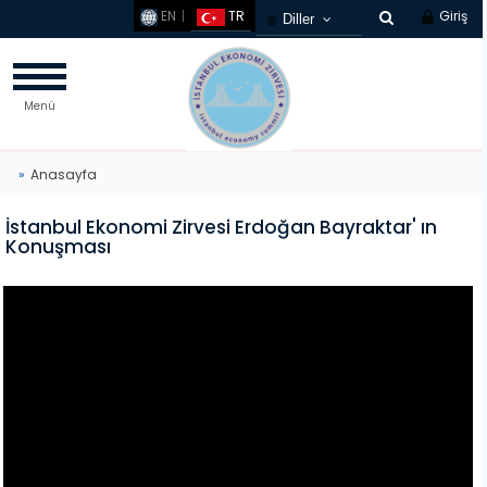
EN
TR
Giriş
Diller
Türkçe
French
Menü
Russian
Chinese
Germany
Anasayfa
Arabic
İstanbul Ekonomi Zirvesi Erdoğan Bayraktar' ın
Korean
Konuşması
Spanish