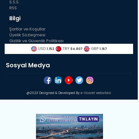
S.S.S.
RSS
Bilgi
Şartlar ve Koşullar
Üyelik Sözleşmesi
Gizlilik ve Güvenlik Politikası
USD
TRY
GBP
1.152
54.807
1.167
Sosyal Medya
@2023 Designed & Developed By
e-ticaret websitesi