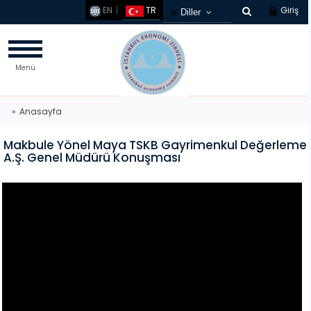
EN
TR
Giriş
Diller
Türkçe
French
Menü
Russian
Chinese
Germany
Anasayfa
Arabic
Makbule Yönel Maya TSKB Gayrimenkul Değerleme
Korean
A.Ş. Genel Müdürü Konuşması
Spanish