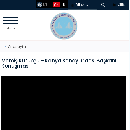
EN
TR
Giriş
Diller
Türkçe
French
Menü
Russian
Chinese
Germany
Anasayfa
Arabic
Memiş Kütükçü – Konya Sanayi Odası Başkanı
Korean
Konuşması
Spanish