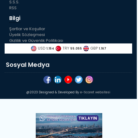
S.S.S.
RSS
Bilgi
Şartlar ve Koşullar
Üyelik Sözleşmesi
Gizlilik ve Güvenlik Politikası
USD
TRY
GBP
1.154
55.055
1.167
Sosyal Medya
@2023 Designed & Developed By
e-ticaret websitesi