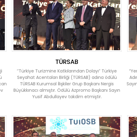
TÜRSAB
i
‘’Türkiye Turizmine Katkılarından Dolayı” Türkiye
“Ye
ü
Seyahat Acentaları Birliği (TÜRSAB) adına ödülü
Adı
can
TÜRSAB Kurumsal İlişkiler Grup Başkanı Nergis
Sayın
ov
Büyükkınacı almıştır. Ödülü Azpromo Başkanı Sayın
Yusif Abdullayev takdim etmiştir.