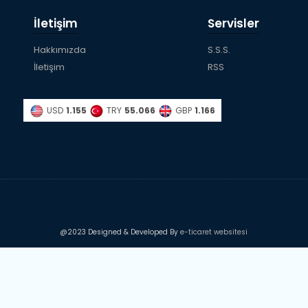
İletişim
Servisler
Hakkımızda
S.S.S.
İletişim
RSS
USD
1.155
TRY
55.066
GBP
1.166
@2023 Designed & Developed By
e-ticaret websitesi