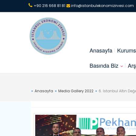
+90 216 668 81 81
info@istanbulekonomizirvesi.com
Anasayfa
Kurums
Basında Biz
Arş
Anasayfa
Media Gallery 2022
6. İstanbul Altın Değ