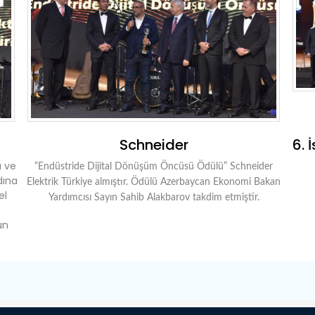
Schneider
6. 
ü ve
“Endüstride Dijital Dönüşüm Öncüsü Ödülü” Schneider
dına
Elektrik Türkiye almıştır. Ödülü Azerbaycan Ekonomi Bakan
el
Yardımcısı Sayın Sahib Alakbarov takdim etmiştir.
un