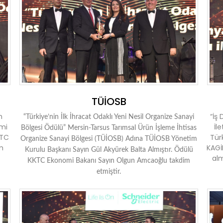
TÜİOSB
m
“İş
“Türkiye’nin İlk İhracat Odaklı Yeni Nesil Organize Sanayi
imi
İl
Bölgesi Ödülü” Mersin-Tarsus Tarımsal Ürün İşleme İhtisas
KTC
Tür
Organize Sanayi Bölgesi (TÜİOSB) Adına TÜİOSB Yönetim
im
KAGİ
Kurulu Başkanı Sayın Gül Akyürek Balta Almıştır. Ödülü
alm
KKTC Ekonomi Bakanı Sayın Olgun Amcaoğlu takdim
etmiştir.