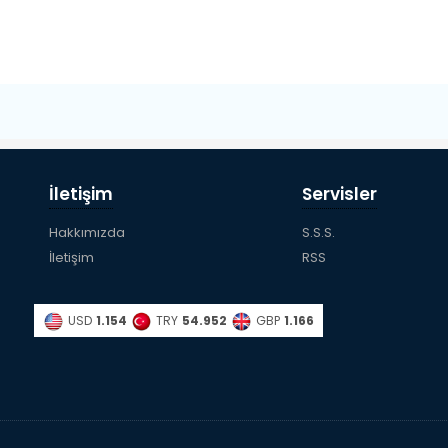
İletişim
Servisler
Hakkımızda
S.S.S.
İletişim
RSS
USD
1.154
TRY
54.952
GBP
1.166