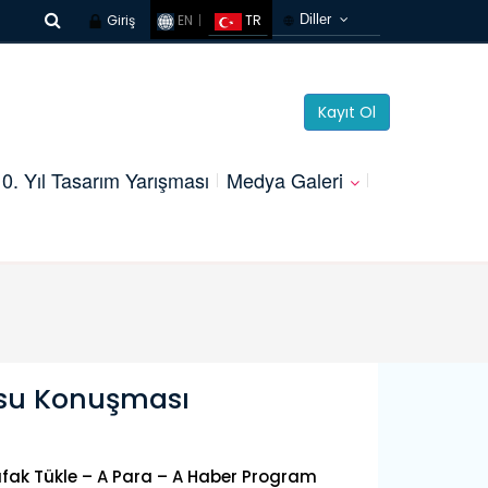
Giriş
EN
TR
Diller
Türkçe
French
Kayıt Ol
Russian
Chinese
0. Yıl Tasarım Yarışması
Medya Galeri
Germany
Arabic
Korean
Spanish
usu Konuşması
fak Tükle – A Para – A Haber Program