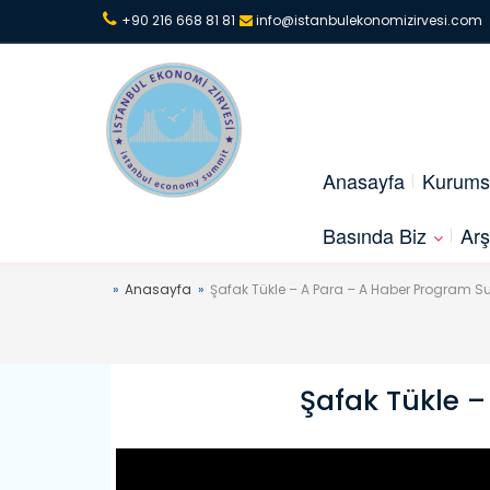
+90 216 668 81 81
info@istanbulekonomizirvesi.com
Anasayfa
Kurums
Basında Biz
Arş
Anasayfa
Şafak Tükle – A Para – A Haber Program
Şafak Tükle 