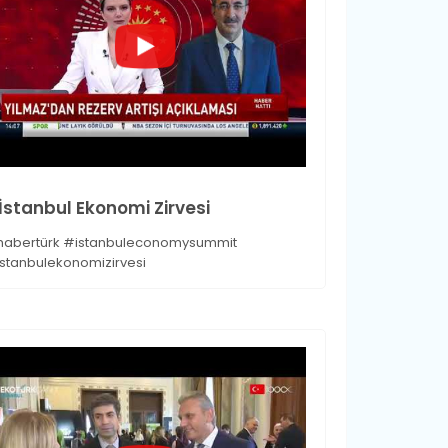
.İstanbul Ekonomi Zirvesi
abertürk #istanbuleconomysummit
stanbulekonomizirvesi