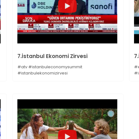
7.İstanbul Ekonomi Zirvesi
7
#atv #istanbuleconomysummit
#e
#istanbulekonomizirvesi
#i