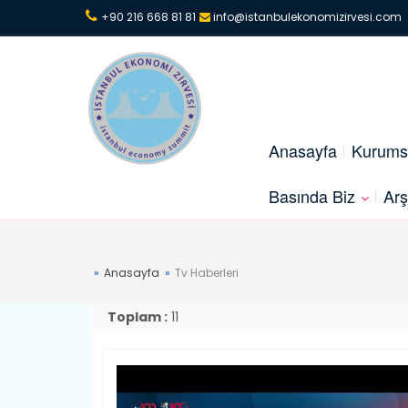
+90 216 668 81 81
info@istanbulekonomizirvesi.com
Anasayfa
Kurums
Basında Biz
Arş
Anasayfa
Tv Haberleri
Toplam :
11