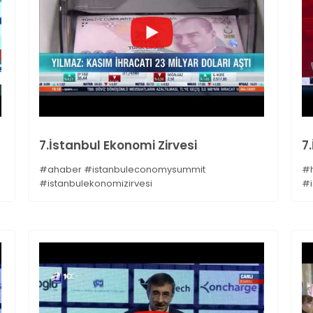
7.İstanbul Ekonomi Zirvesi
7
#ahaber #istanbuleconomysummit
#h
#istanbulekonomizirvesi
#i