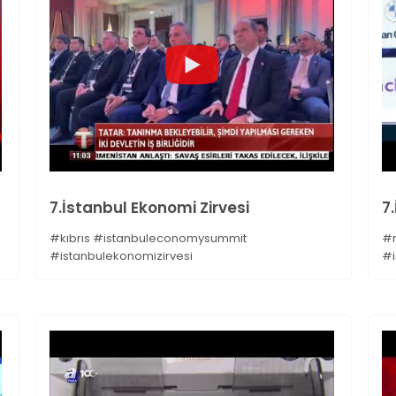
7.İstanbul Ekonomi Zirvesi
7
#kıbrıs #istanbuleconomysummit
#n
#istanbulekonomizirvesi
#i